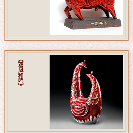
《双凤和鸣》