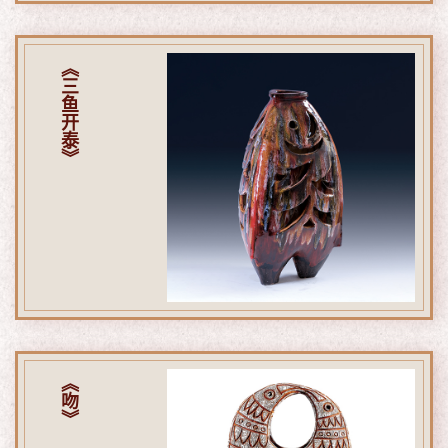
《三鱼开泰》
《吻》